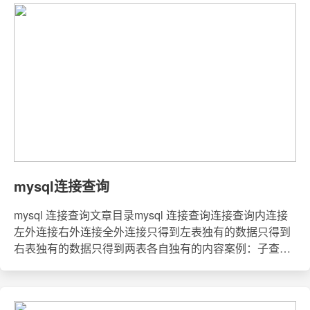
url='http://www.liulongbin.top:3006/api/get' let obj={
name:'z.
mysql连接查询
mysql 连接查询文章目录mysql 连接查询连接查询内连接
左外连接右外连接全外连接只得到左表独有的数据只得到
右表独有的数据只得到两表各自独有的内容案例：子查询
+连接查询实现建表查询在使用多表查询的时候，一般有
两种实现方式：子查询和连接查询。因为子查询在使用上
比较灵活，也比较简单，所以我们用的最多就是子查询。