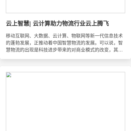
云上智慧| 云计算助力物流行业云上腾飞
移动互联网、大数据、云计算、物联网等新一代信息技术
的蓬勃发展，正推动着中国智慧物流的发展。可以说，智
慧物流的出现是科技进步带来的对商业模式的改变，其中
最重要的一点，就是极大凸显了新技术对行业发展的促进
和支撑。物流是生产制造、电子商务、城市配送的重要保
证，要实现物流信息化，就必须建立专门的物流信息化管
理平台，为繁琐耗时的货物装卸、搬运、登记等过程实现
管理的透明化、简单化、智能化，才能提高物流的速度和
效率。此外，对于物的管理，必须以监控的方式随时跟
踪、监控物流的位置和状态，以保证物流的安全性、可靠
性、作