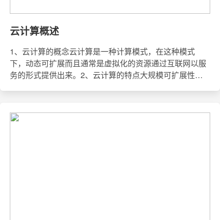
云计算概述
1、云计算的概念云计算是一种计算模式，在这种模式
下，动态可扩展而且通常是虚拟化的资源通过互联网以服
务的形式提供出来。2、云计算的特点大规模可扩展性，
快速、集群化部署 抽象性，可提供不同的服务 经济性，降
低成本 支持动态配置，按需交付云计算将一切资源作为服
务，按照所用即所付的方式进行消费。3、计算模式的演
进过程主机系统与集中计算主机面向的市场主要是企业用
户，这些用户一般都会有多种业务系统需要使用主机资
源，于是IBM 公司发明了虚拟化技术，将一台物理服务器
分成许多不同的分区