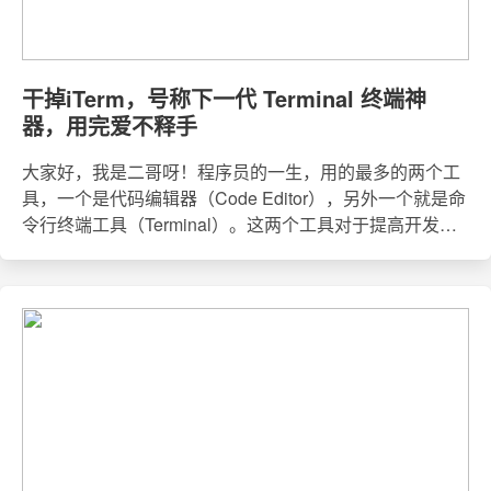
干掉iTerm，号称下一代 Terminal 终端神
器，用完爱不释手
大家好，我是二哥呀！程序员的一生，用的最多的两个工
具，一个是代码编辑器（Code Editor），另外一个就是命
令行终端工具（Terminal）。这两个工具对于提高开发效
率至关重要。代码编辑器在过去的 40 年里不断进化，从
我上大学敲 Java 代码开始，就经历了 MyEclipse、
NetBeans、Eclipse，到如今称王称霸的 Intellij IDEA。但
终端工具，基本上和上个世纪七八十年代差不多。那本期
给大家推荐的这款终端——Warp——绝对会让你大开眼
界，用完爱不释手！还记得之前给