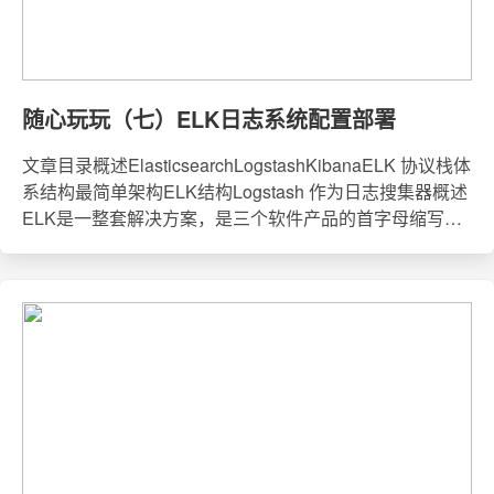
随心玩玩（七）ELK日志系统配置部署
文章目录概述ElasticsearchLogstashKibanaELK 协议栈体
系结构最简单架构ELK结构Logstash 作为日志搜集器概述
ELK是一整套解决方案，是三个软件产品的首字母缩写，
Elasticsearch，Logstash 和 Kibana。这三款软件都是开
源软件，通常是配合使用，故被简称为ELK协议栈。日常
工作中会面临很多问题，通过工作经验，检查报错流，迅
速判断问题出在哪。系统日志：/var/log 目录下的问题的文
件程序日志： 代码日志（项目代码输出的日志）服务应用
日志n