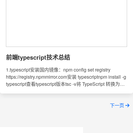
前端typescript技术总结
1.typescript安装国内镜像：npm config set registry
https://registry.npmmirror.com安装 typescriptnpm install -g
typescript查看typescript版本tsc -v将 TypeScript 转换为
JavaScript 代码:tsc app.ts使用 node 命令来执行 app.js 文
件node app.js2.开发工具vscode3.tsc 常用编译参数：..
下一页