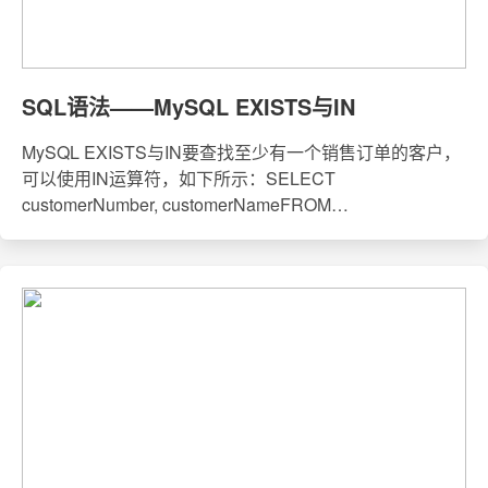
SQL语法——MySQL EXISTS与IN
MySQL EXISTS与IN要查找至少有一个销售订单的客户，
可以使用IN运算符，如下所示：SELECT
customerNumber, customerNameFROM
customersWHERE customerNumber IN (SELECT
customerNumber FROM orders); 也可以使用EXISTS运算
符：SELECT customerNumber, cus