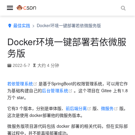
ndow)
最佳实践
Docker环境一键部署若依微服务版
)
Docker环境一键部署若依微服
务版
2022-5-7
大约 4 分钟
(opens new window)
若依管理系统
是基于SpringBoot的权限管理系统，可以用它作
(opens new window)
为基础构建自己的
后台管理系统
。这个项目在 Gitee 上有1.8
万个 star。
(opens new window)
(opens 
它有3 个版本，分别是单体版、
前后端分离
版、
微服务
版。
这次是使用 docker部署他的微服务版本。
微服务版项目源代码包括 docker 部署的相关代码，但在实际部
署过程中，并不能直接部署成功。