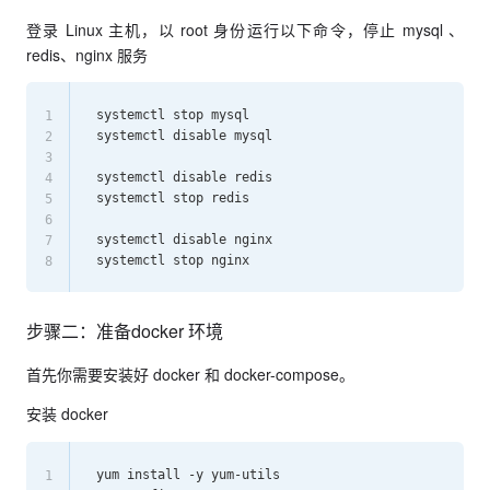
登录 Linux 主机，以 root 身份运行以下命令，停止 mysql 、
redis、nginx 服务
systemctl stop mysql

1
systemctl disable mysql

2
3
systemctl disable redis

4
systemctl stop redis

5
6
systemctl disable nginx

7
8
步骤二：准备docker 环境
首先你需要安装好 docker 和 docker-compose。
安装 docker
yum install -y yum-utils

1