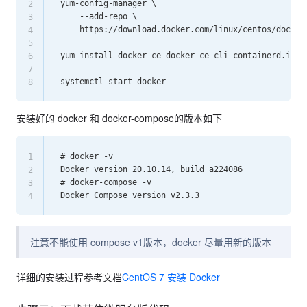
yum-config-manager \

2
    --add-repo \

3
    https://download.docker.com/linux/centos/docker-
4
5
yum install docker-ce docker-ce-cli containerd.io do
6
7
8
安装好的 docker 和 docker-compose的版本如下
# docker -v

1
Docker version 20.10.14, build a224086

2
# docker-compose -v

3
4
注意不能使用 compose v1版本，docker 尽量用新的版本
详细的安装过程参考文档
CentOS 7 安装 Docker