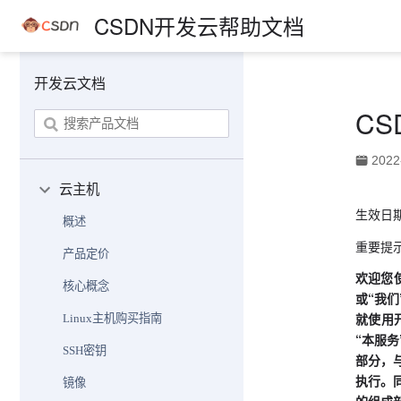
CSDN开发云帮助文档
开发云文档
C
2022
云主机
生效日期
概述
重要提
产品定价
欢迎您
核心概念
或“我
就使用
Linux主机购买指南
“本服
SSH密钥
部分，
执行。
镜像