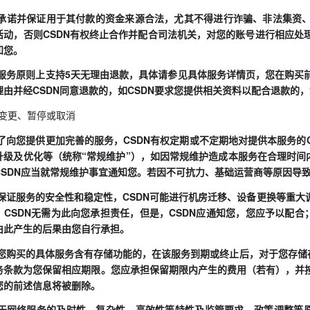
.3您承诺并保证用于其付款的资金来源合法，尤其不得进行诈骗、非法集
活动，否则CSDN有权终止合作并配合司法机关，对您的账号进行相应处
知您。
.4本服务原则上支持5天无理由退款，具体请参见具体服务详情页，您在购
理由并经CSDN同意退款的，如CSDN要求您提供相关资料以配合退款的
务变更、暂停或取消
.1为了向您提供更加完善的服务，CSDN有权定期或不定期地对提供本服务
升级及优化等（统称“常规维护”），如因常规维护造成本服务在合理时间
CSDN应当就常规维护事宜通知您。若因不可抗力、基础运营商等原因导致
.2为保证服务的安全性和稳定性，CSDN可能进行机房迁移、设备更换等重
，CSDN无需为此向您承担责任，但是，CSDN应通知您，您应予以配合
由此产生的后果由您自行承担。
.3如您购买的具体服务含有存储功能的，在该服务到期或终止后，对于您存储
务条款为您保留相应期限。您应承担保留期限内产生的费用（若有），并
您的前述信息将被删除。
.4基于网络服务的及时性、复杂性、高效性等特性及监管要求、政策调整等