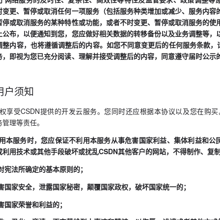
时变更、暂停或取消任何一项服务（包括服务种类增加或减少、服务内容
暂停或取消服务的某种特性或功能，或者不时变更、暂停或取消服务的使
上公布，以便通知到您，您应做好相关数据的转移备份以及业务调整等，
调整内容，也将遵循调整后的内容。如您不同意变更后的任何服务条款，请
务，即视为您已充分阅读、理解并接受调整后的内容，同意遵守届时公示
用户须知
您有权享受CSDN提供的开发云服务。您同时还应根据本协议以及您在购
务管理等责任。
您使用本服务时，您应保证不利用本服务从事危害国家利益、集体利益和公
或利用技术或其他手段破坏或扰乱CSDN其他客户的网站，不得制作、复
1反对宪法所确定的基本原则的；
.2危害国家安全，泄露国家秘密，颠覆国家政权，破坏国家统一的；
3损害国家荣誉和利益的；