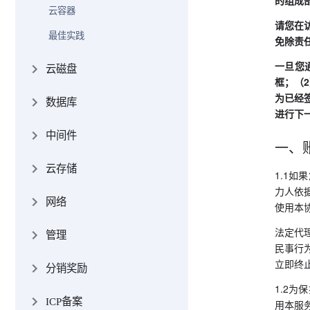
的组成
云容器
请您在
最佳实践
免除责
一旦您
云磁盘
框；（
为已经
数据库
进行下
中间件
一、
云存储
1.1
力人依
网络
使用本
法定代
管理
民事行
立即终
分销奖励
1.2
ICP备案
用本服