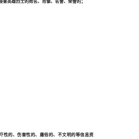
式侵害英雄烈士的姓名、肖像、名誉、荣誉的；
恐吓性的、伤害性的、庸俗的、不文明的等信息资