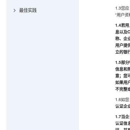
1.3
最佳实践
“用户
1.4
息以及
称、企
用户提
立的银
1.5
信息和
意；您
如果用
不完整
1.6
认证企
1.7
认证信
证，并