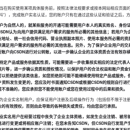
您应当在购买使用某项具体服务前，按照法律法规要求或按本网站相应页面
资料”），完成账户实名认证，您的账户只有在通过这些认证和验证之后，
若用户为自然人的，就某些服务的开通可能需要用户本人的真实姓名、身份
CSDN认为向用户提供满足用户需求的服务所必需的其他信息；若用户为
业地址、统一社会信用代码、营业执照副本照片、使用本服务所必需的资质
供满足用户需求的服务所必需的其他信息。另外，为了保护企业用户的交易
行账户向CSDN进行对公转账，以进一步确认企业的主体资质合法有效存
部分特定产品或服务依据其性质，可能需要进一步收集核实相应的法定代表
照片等，进一步确认资质和授权情况，以保护用户的合法权益和账户资金安
可以拒绝提供该类信息，如您拒绝则可能不能继续使用特定产品或服务，
户资料发生变更的，您应及时书面通知CSDN或根据CSDN的规则自行
或不准确的，您应承担您不能使用账户或您在使用过程中的后果和损失。
如您为企业实名制用户，应保证用户注册及后续操作行为（包括但不限于注
业的有效授权，否则由此导致的各种损失或责任，均由您自行承担。
当企业实名用户在经营过程中丧失了企业主体资格，如发生企业注销、被吊
息进行变更或将相应账户注销；在您未告知CSDN，但CSDN自行发现产
有权拒绝提供需要先实名认证才可使用的服务，同时因此产生的各类不利