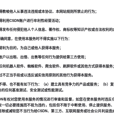
.5不得教唆他人从事违法违规或本协议、本网站规则所禁止的行为；
6不得利用CSDN账户进行牟利性经营活动；
.7不得发布任何侵犯他人个人信息、著作权、商标权等知识产权或合法权利的
 您明确同意，在使用本服务时不得实施以下行为：
1以营利为目的，为自己或他人获得本服务；
.2将账户以出租、出借、出售等任何行为提供给第三方使用；
.3以任何机器人软件、蜘蛛软件、爬虫软件、刷屏软件或其他方式获得本服务
.4通过不正当手段或以违反诚实信用原则的其他行为获得本服务。
.5您不得、也不能有如下行为：（a）建立具有竞争力的产品或服务；（b）
务的任何基准测试、安全测试或性能测试。
 CSDN有权对您使用本服务的情况进行审查和监督，如您在使本服务时违反
取一切必要措施而不视为违约，包括但不限于中断使用、停止提供服务
消除或减轻您不当行为给CSDN、第三方、互联网服务或社会公共利益造