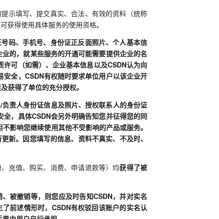
的提示填写、提交真实、合法、有效的资料（统称
方可获得使用具体服务的使用资格。
证号码、手机号、身份证正反面照片、个人基本信
企业的，就某些服务的开通可能需要提供企业的名
许可（如需）、企业基本信息以及CSDN认为向
安全，CSDN有权随时要求单位用户以该企业开
续及获得了单位的充分授权。
人/负责人身份证信息及照片、授权联系人的身份证
全，具体CSDN会另外明确告知您并征得您的同
但不影响您继续使用其他不受影响的产品或服务。
进行更新。因您填写的信息、资料不真实、不及时、
册、充值、购买、消费、申请退款等）均
获得了被
销、被撤销等，则您应及时告知CSDN，并对实名
生了前述情形时，CSDN有权驳回该账户的实名认
后果由用户自行承担。