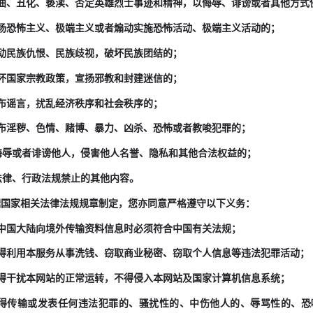
.4歪曲、丑化、亵渎、否定英雄烈士事迹和精神，以侮辱、诽谤或者其他方
.5宣扬恐怖主义、极端主义或者煽动实施恐怖活动、极端主义活动的；
6煽动民族仇恨、民族歧视，破坏民族团结的；
7破坏国家宗教政策，宣扬邪教和封建迷信的；
8散布谣言，扰乱经济秩序和社会秩序的；
.9散布淫秽、色情、赌博、暴力、凶杀、恐怖或者教唆犯罪的；
10侮辱或者诽谤他人，侵害他人名誉、隐私和其他合法权益的；
11法律、行政法规禁止的其他内容。
 依据国家相关法律法规规章制定，您亦同意严格遵守以下义务：
.1从中国大陆向境外传输资料信息时必须符合中国有关法规；
.2不得利用本服务从事洗钱、窃取商业秘密、窃取个人信息等违法犯罪活动；
.3不得干扰本网站的正常运转，不得侵入本网站及国家计算机信息系统；
.4不得传输或发表任何违法犯罪的、骚扰性的、中伤他人的、辱骂性的、